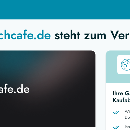
chcafe.de
steht zum Ver
afe.de
Ihre G
Kaufab
Wi
Dom
Ih